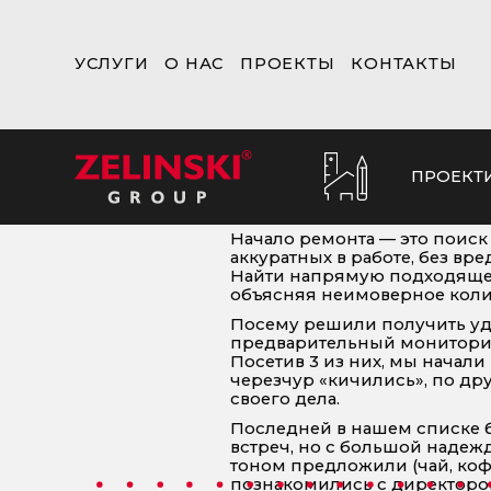
УСЛУГИ
О НАС
ПРОЕКТЫ
КОНТАКТЫ
ПРОЕКТ
Начало ремонта — это поиск
аккуратных в работе, без вр
Найти напрямую подходящего
объясняя неимоверное колич
Посему решили получить удо
предварительный мониторин
Посетив 3 из них, мы начали
черезчур «кичились», по др
своего дела.
Последней в нашем списке б
встреч, но с большой надеж
тоном предложили (чай, коф
познакомились с директором