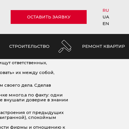
RU
UA
ОСТАВИТЬ ЗАЯВКУ
EN
СТРОИТЕЛЬСТВО
РЕМОНТ КВАРТИР
ищут ответственных,
овать» их между собой,
 своего дела. Сделав
нке много,а по факту: одни
не внушали доверие в знании
 настроения от предыдущих
наигранной), спокойным
ности фирмы и отношению к