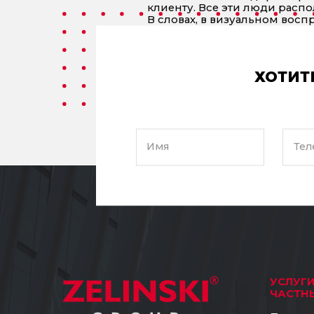
клиенту. Все эти люди распо
В словах, в визуальном воспр
гармония коллектива. После 
доме» и доверить свои «рем
После нескольких встреч, м
нам предоставлялся док. отч
ХОТИТ
Посему, выражаем огромную б
нашего не быстрого ремонта
верили в нас, что мы все та
семье-команде.
Так держать!
Имя
Тел
С ув. Семья Осадченко
УСЛУГ
ЧАСТН