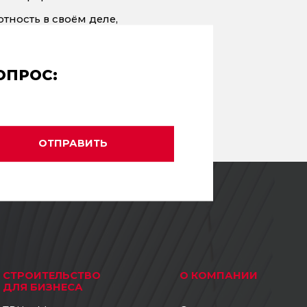
отность в своём деле,
 хотим видеть «у себя в
 каждую проведенную работу
 срокам, без нервов.
ОПРОС:
ki», потому как за время
 стороны), нас подержали и
только в крепкой и дружной
ОТПРАВИТЬ
СТРОИТЕЛЬСТВО
О КОМПАНИИ
ДЛЯ БИЗНЕСА