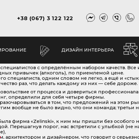
+38 (067) 3 122 122
ИРОВАНИЕ
ДИЗАЙН ИНТЕРЬЕРА
 специалистов с определённым набором качеств. Все 
едных привычек (алкоголь), по приемлемой цене.
 специалиста, одним словом не легко, а ещё и «стык
ество раз, что делать каждому из них — себе дороже.
вольствие от процесса и довериться профессионалам
г, определили для себя четыре фирмы.
 разочаровываться в том, что предложений на этом ры
угим вообще не было видно, что они команда; третьи 
ыла фирма «Zelinski», к ним мы пришли без особого
дой. Перешагнув порог, нас встретили с улыбкой (не 
е),
, архитектором и дизайнером, что говорит о серьез