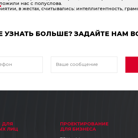
ложили нас с полуслова.
иятии, в жестах, считывались: интеллигентность, грам
нашей беседы мы поняли, что это те люди, которых мы
онтные мечты».
ы держали в руках дизайн проект нашей квартиры. За
ёт, работы выполнялись поэтапно, аккуратно, чисто, по
Е УЗНАТЬ БОЛЬШЕ? ЗАДАЙТЕ НАМ В
лагодарность фирме «Zelinski», а точнее семье «Zelins
 (в связи с временным отсутствием финансов с нашей
ки осилим наши 240 кв.м. ремонта. А такая поддержка 
ефон
Ваше сообщение
И ДЛЯ
ПРОЕКТИРОВАНИЕ
ЫХ ЛИЦ
ДЛЯ БИЗНЕСА