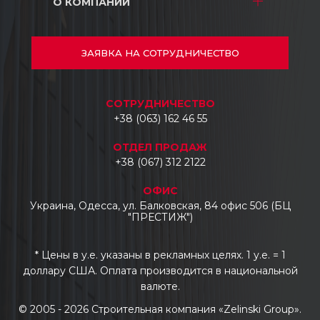
О КОМПАНИИ
ТРЦ и Магазины
Ремонт
Промышленные объекты
Складские комплексы
О нас
Автосалоны
Промышленные объекты
Проекты
ЗАЯВКА
НА СОТРУДНИЧЕСТВО
Отели и гостиницы
Автосалоны
Документы
Бизнес центры
Отзывы
СОТРУДНИЧЕСТВО
Укладка тротуарной плитки, бордюров и
Контакты
+38 (063) 162 46 55
водостоков
Промышленный демонтаж
ОТДЕЛ ПРОДАЖ
Промышленные топпинговые полы
+38 (067) 312 2122
Изготовление и монтаж
ОФИС
металлоконструкций
Украина, Одесса, ул. Балковская, 84 офис 506 (БЦ
"ПРЕСТИЖ")
* Цены в у.е. указаны в рекламных целях. 1 у.е. = 1
доллару США. Оплата производится в национальной
валюте.
© 2005 - 2026 Строительная компания «Zelinski Group».