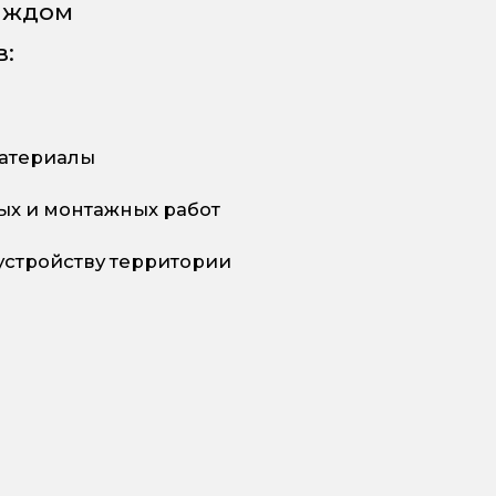
каждом
в:
атериалы
ых и монтажных работ
устройству территории