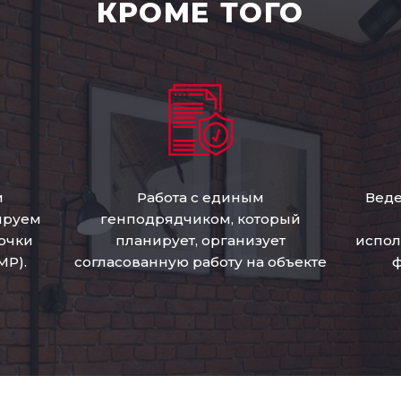
КРОМЕ ТОГО
и
Работа с единым
Веде
ируем
генподрядчиком, который
очки
планирует, организует
испол
МР).
согласованную работу на объекте