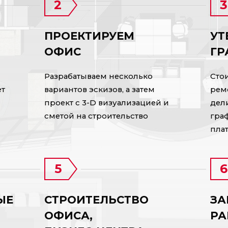
ПРОЕКТИРУЕМ
УТ
ОФИС
ГР
Разрабатываем несколько
Сто
ет
вариантов эскизов, а затем
рем
проект с 3-D визуализацией и
дели
сметой на строительство
гра
пла
ЫЕ
СТРОИТЕЛЬСТВО
ЗА
ОФИСА,
РА