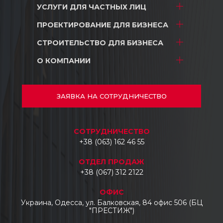
УСЛУГИ ДЛЯ
ЧАСТНЫХ ЛИЦ
ПРОЕКТИРОВАНИЕ
ДЛЯ БИЗНЕСА
Проектирование
Дизайн интерьера
СТРОИТЕЛЬСТВО
ДЛЯ БИЗНЕСА
ТРЦ и Магазины
Строительство
Складские комплексы
О КОМПАНИИ
ТРЦ и Магазины
Ремонт
Промышленные объекты
Складские комплексы
О нас
Автосалоны
Промышленные объекты
Проекты
ЗАЯВКА
НА СОТРУДНИЧЕСТВО
Отели и гостиницы
Автосалоны
Документы
Бизнес центры
Отзывы
СОТРУДНИЧЕСТВО
Укладка тротуарной плитки, бордюров и
Контакты
+38 (063) 162 46 55
водостоков
Промышленный демонтаж
ОТДЕЛ ПРОДАЖ
Промышленные топпинговые полы
+38 (067) 312 2122
Изготовление и монтаж
ОФИС
металлоконструкций
Украина, Одесса, ул. Балковская, 84 офис 506 (БЦ
"ПРЕСТИЖ")