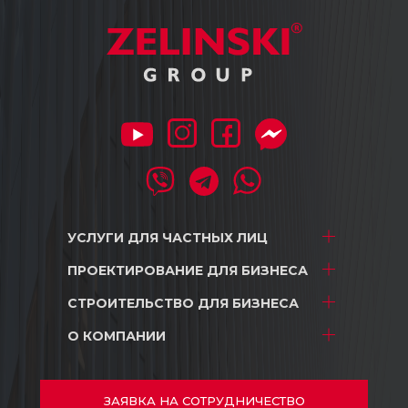
УСЛУГИ ДЛЯ
ЧАСТНЫХ ЛИЦ
ПРОЕКТИРОВАНИЕ
ДЛЯ БИЗНЕСА
Проектирование
Дизайн интерьера
СТРОИТЕЛЬСТВО
ДЛЯ БИЗНЕСА
ТРЦ и Магазины
Строительство
Складские комплексы
О КОМПАНИИ
ТРЦ и Магазины
Ремонт
Промышленные объекты
Складские комплексы
О нас
Автосалоны
Промышленные объекты
Проекты
ЗАЯВКА
НА СОТРУДНИЧЕСТВО