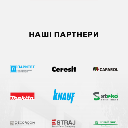
реалiзацii проекту, оперативнiсть в прийняттi рiшень
та гарантiйне виконання взятих на себе зобов’язань.
Ви впевнено продемонстрували, що репутацiя Вашоi
компанii для Вас на першому мiсцi.
Бажаємо професiйного розвитку та сподiваємося на
НАШІ ПАРТНЕРИ
подальшу плiдну спiвпрацю.