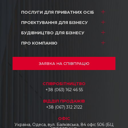
ПОСЛУГИ ДЛЯ
ПРИВАТНИХ ОСІБ
ПРОЕКТУВАННЯ
ДЛЯ БІЗНЕСУ
Проектування
Дизайн
БУДІВНИЦТВО
ДЛЯ БІЗНЕСУ
ТРЦ і магазини
Будівництво
Складські комплекси
ПРО КОМПАНІЮ
ТРЦ і магазини
Ремонт
Промислові об’єкти
Складські комплекси
Про нас
Автосалони
Промислові об’єкти
Проекти
ЗАЯВКА
НА СПІВПРАЦЮ
Готелі
Автосалони
Документи
Бізнес центри
Відгуки
CПІВРОБІТНИЦТВО
Укладання тротуарної плитки, бордюрів
Контакти
+38 (063) 162 46 55
та водостоків
Промисловий демонтаж
ВІДДІЛ ПРОДАЖІВ
Промислові топпінгові підлоги
+38 (067) 312 2122
Виготовлення та монтаж
ОФІС
металоконструкцій
Україна, Одеса, вул. Балківська, 84 офіс 506 (БЦ