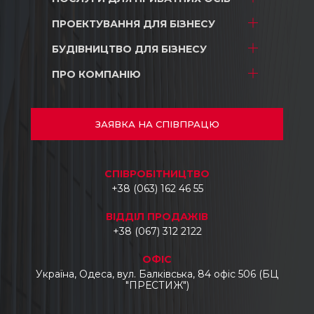
ПРОЕКТУВАННЯ
ДЛЯ БІЗНЕСУ
Проектування
Дизайн
БУДІВНИЦТВО
ДЛЯ БІЗНЕСУ
ТРЦ і магазини
Будівництво
Складські комплекси
ПРО КОМПАНІЮ
ТРЦ і магазини
Ремонт
Промислові об’єкти
Складські комплекси
Про нас
Автосалони
Промислові об’єкти
Проекти
ЗАЯВКА
НА СПІВПРАЦЮ
Готелі
Автосалони
Документи
Бізнес центри
Відгуки
CПІВРОБІТНИЦТВО
Укладання тротуарної плитки, бордюрів
Контакти
+38 (063) 162 46 55
та водостоків
Промисловий демонтаж
ВІДДІЛ ПРОДАЖІВ
Промислові топпінгові підлоги
+38 (067) 312 2122
Виготовлення та монтаж
ОФІС
металоконструкцій
Україна, Одеса, вул. Балківська, 84 офіс 506 (БЦ
"ПРЕСТИЖ")