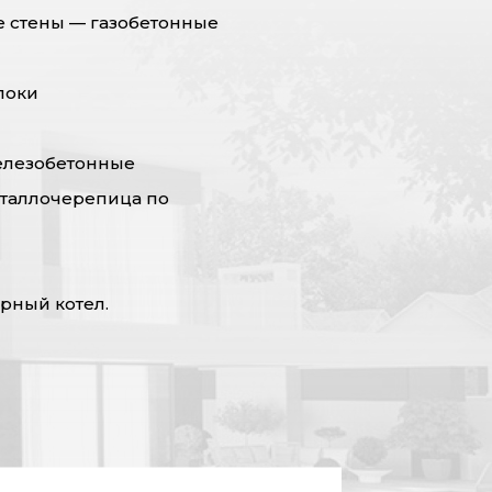
 стены — газобетонные
локи
елезобетонные
еталлочерепица по
рный котел.