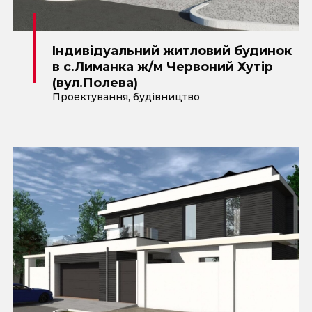
Iндивiдуальний житловий будинок
в с.Лиманка ж/м Червоний Хутiр
(вул.Полева)
Проектування
,
будівництво