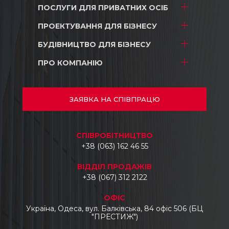
ПОСЛУГИ ДЛЯ
ПРИВАТНИХ ОСІБ
ПРОЕКТУВАННЯ
ДЛЯ БІЗНЕСУ
Проектування
Дизайн
БУДІВНИЦТВО
ДЛЯ БІЗНЕСУ
ТРЦ і магазини
Будівництво
Складські комплекси
ПРО КОМПАНІЮ
ТРЦ і магазини
Ремонт
Промислові об’єкти
Складські комплекси
Про нас
Автосалони
Промислові об’єкти
Проекти
ЗАЯВКА
НА СПІВПРАЦЮ
Готелі
Автосалони
Документи
Бізнес центри
Відгуки
CПІВРОБІТНИЦТВО
Укладання тротуарної плитки, бордюрів
Контакти
+38 (063) 162 46 55
та водостоків
Промисловий демонтаж
ВІДДІЛ ПРОДАЖІВ
Промислові топпінгові підлоги
+38 (067) 312 2122
Виготовлення та монтаж
ОФІС
металоконструкцій
Україна, Одеса, вул. Балківська, 84 офіс 506 (БЦ
"ПРЕСТИЖ")