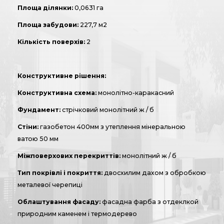
Площа ділянки:
0,0631 га
Площа забудови:
227,7 м2
Кількість поверхів:
2
Конструктивне рішення:
Конструктивна схема:
монолітно-каракасний
Фундамент:
стрічковий монолітний ж / б
Стіни:
газобетон 400мм з утеплення мінеральною
ватою 50 мм
Міжповерхових перекриттів:
монолітний ж / б
Тип покрівлі і покриття:
двосхилим дахом з обробкою
металевої черепиці
Облаштування фасаду:
фасадна фарба з отдеклкой
природним каменем і термодерево