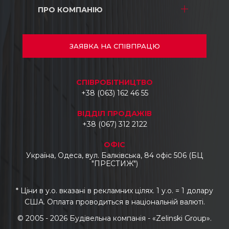
Будівництво
Складські комплекси
ПРО КОМПАНІЮ
ТРЦ і магазини
Ремонт
Промислові об’єкти
Складські комплекси
Про нас
Автосалони
Промислові об’єкти
Проекти
ЗАЯВКА
НА СПІВПРАЦЮ
Готелі
Автосалони
Документи
Бізнес центри
Відгуки
CПІВРОБІТНИЦТВО
Укладання тротуарної плитки, бордюрів
Контакти
+38 (063) 162 46 55
та водостоків
Промисловий демонтаж
ВІДДІЛ ПРОДАЖІВ
Промислові топпінгові підлоги
+38 (067) 312 2122
Виготовлення та монтаж
ОФІС
металоконструкцій
Україна, Одеса, вул. Балківська, 84 офіс 506 (БЦ
"ПРЕСТИЖ")
* Ціни в у.о. вказані в рекламних цілях. 1 у.о. = 1 долару
США. Оплата проводиться в національній валюті.
© 2005 - 2026 Будівельна компанія - «Zelinski Group».