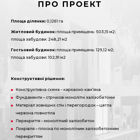
ПРО ПРОЕКТ
Площа ділянки:
0,1261 га
Житловий будинок:
площа приміщень: 503,15 м2;
площа забудови: 248,21 м2
Гостьовий будинок:
площа приміщень: 129,12 м2;
площа забудови: 102,91 м2
Конструктивні рішення:
Конструктивна схема – каркасно-кам’яна
Фундаменти – стрічкові монолітні залізобетонні
Матеріал зовнішніх стін і перегородок – цегла
червона повнотіла
Перекриття – монолітний залізобетон
Покрівля – плоска по монолітним залізобетонним
перекриттям