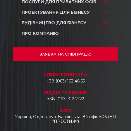
ПОСЛУГИ ДЛЯ
ПРИВАТНИХ ОСІБ
ПРОЕКТУВАННЯ
ДЛЯ БІЗНЕСУ
Проектування
Дизайн
БУДІВНИЦТВО
ДЛЯ БІЗНЕСУ
ТРЦ і магазини
Будівництво
Складські комплекси
ПРО КОМПАНІЮ
ТРЦ і магазини
Ремонт
Промислові об’єкти
Складські комплекси
Про нас
Автосалони
Промислові об’єкти
Проекти
ЗАЯВКА
НА СПІВПРАЦЮ
Готелі
Автосалони
Документи
Бізнес центри
Відгуки
CПІВРОБІТНИЦТВО
Укладання тротуарної плитки, бордюрів
Контакти
+38 (063) 162 46 55
та водостоків
Промисловий демонтаж
ВІДДІЛ ПРОДАЖІВ
Промислові топпінгові підлоги
+38 (067) 312 2122
Виготовлення та монтаж
ОФІС
металоконструкцій
Україна, Одеса, вул. Балківська, 84 офіс 506 (БЦ
"ПРЕСТИЖ")