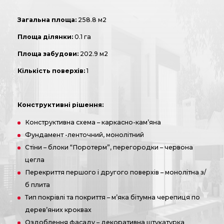
Загальна площа:
258.8 м2
Площа ділянки:
0.1 га
Площа забудови:
202.9 м2
Кількість поверхів:
1
Конструктивні рішення:
Конструктивна схема – каркасно-кам’яна
Фундамент -ленточний, монолітний
Стіни – блоки “Поротерм”, перегородки – червона
цегла
Перекриття першого і другого поверхів – монолітна з/
б плита
Тип покрівлі та покриття – м’яка бітумна черепиця по
дерев’яних кроквах
Оздоблення фасаду – декоративна штукатурка