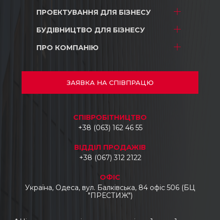
ПРОЕКТУВАННЯ
ДЛЯ БІЗНЕСУ
Проектування
Дизайн
БУДІВНИЦТВО
ДЛЯ БІЗНЕСУ
ТРЦ і магазини
Будівництво
Складські комплекси
ПРО КОМПАНІЮ
ТРЦ і магазини
Ремонт
Промислові об’єкти
Складські комплекси
Про нас
Автосалони
Промислові об’єкти
Проекти
ЗАЯВКА
НА СПІВПРАЦЮ
Готелі
Автосалони
Документи
Бізнес центри
Відгуки
CПІВРОБІТНИЦТВО
Укладання тротуарної плитки, бордюрів
Контакти
+38 (063) 162 46 55
та водостоків
Промисловий демонтаж
ВІДДІЛ ПРОДАЖІВ
Промислові топпінгові підлоги
+38 (067) 312 2122
Виготовлення та монтаж
ОФІС
металоконструкцій
Україна, Одеса, вул. Балківська, 84 офіс 506 (БЦ
"ПРЕСТИЖ")