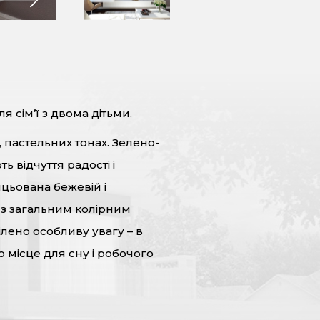
 сім’ї з двома дітьми.
, пастельних тонах. Зелено-
 відчуття радості і
ицьована бежевій і
 з загальним колірним
лено особливу увагу – в
но місце для сну і робочого