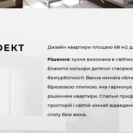
ОЕКТ
Дизайн квартири площею 68 м2 для
Рішення:
кухня виконана в світлих
блакитні кольори дитячої створюють
безтурботності. Ванна кімната обл
бірюзовою плиткою, яка гармонує
рішенням квартири. Спальні приді
просторій і світлій кімнаті відведе
столу біля вікна.